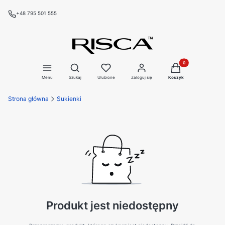
+48 795 501 555
Produkty w koszyku
Otwórz wyszukiwarkę
Menu
Szukaj
Ulubione
Zaloguj się
Koszyk
Strona główna
Sukienki
Produkt jest niedostępny