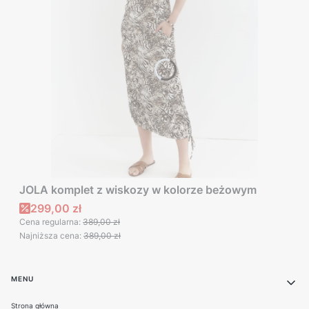
JOLA komplet z wiskozy w kolorze beżowym
Cena promocyjna
299,00 zł
Cena regularna:
389,00 zł
Najniższa cena:
389,00 zł
Linki w stopce
MENU
Strona główna