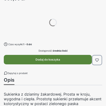
Wybierz swój rozmiar:
Poszczególne warianty mogą różnić się ceną
*
rozmiar
Wybierz
Czas wysyłki:
1 - 6 dni
Dostępność:
średnia ilość
Dodaj do koszyka
Zapytaj o produkt
Opis
Sukienka z dzianiny żakardowej. Prosta w kroju,
wygodna i ciepła. Prostotę sukienki przełamuje akcent
kolorystyczny w postaci zielonego paska