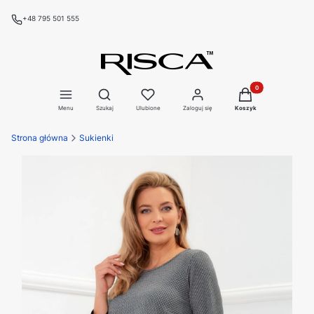
+48 795 501 555
Produkty w koszyku
Otwórz wyszukiwarkę
Menu
Szukaj
Ulubione
Zaloguj się
Koszyk
Strona główna
Sukienki