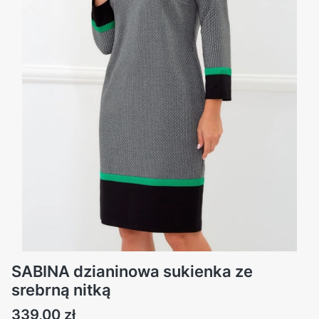
SABINA dzianinowa sukienka ze
srebrną nitką
Cena
339,00 zł