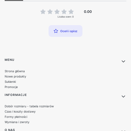
0.00
Liczba ocen: 0
Oceń i opisz
Linki w stopce
MENU
Strona główna
Nowe produkty
Sukienki
Promocje
INFORMACJE
Dobór rozmiaru - tabela rozmiarów
Czas i koszty dostawy
Formy płatności
Wymiana i zwroty
O NAS